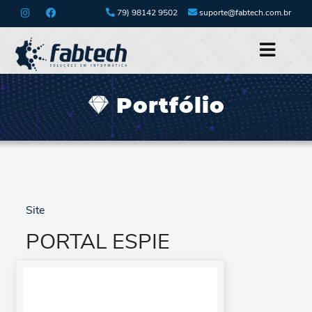
79) 98142 9502
suporte@fabtech.com.br
Portfólio
Site
PORTAL ESPIE