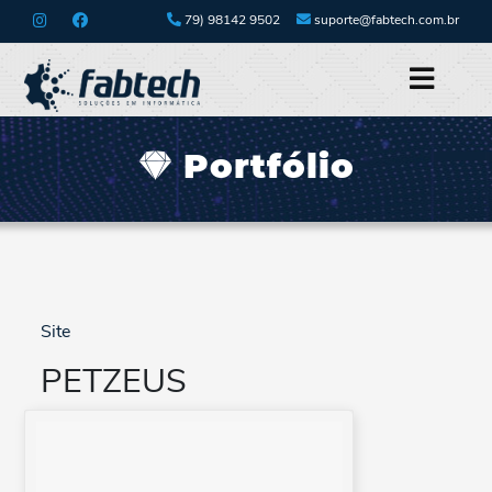
79) 98142 9502
suporte@fabtech.com.br
Portfólio
Site
PETZEUS